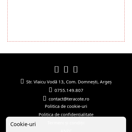
2499 LEI
detalii
Str. Vlaicu Vodă 13, Com. Domnești, Argeș
0755.149.807
contact@teracote.ro
Politica de cookie-uri
Politica de confidențialitate
Termeni și condiții
Cookie-uri
ANPC